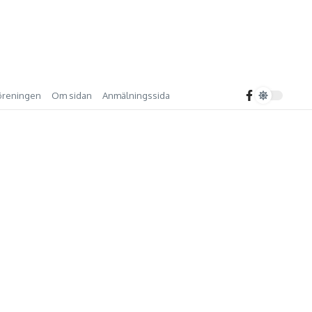
föreningen
Om sidan
Anmälningssida