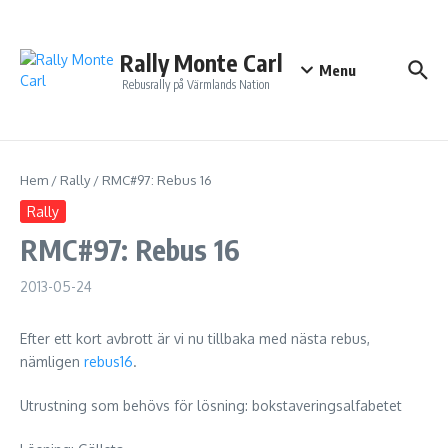
Hoppa till innehåll
Rally Monte Carl
Menu
Rebusrally på Värmlands Nation
Hem
/
Rally
/
RMC#97: Rebus 16
Rally
RMC#97: Rebus 16
2013-05-24
Efter ett kort avbrott är vi nu tillbaka med nästa rebus,
nämligen
rebus16
.
Utrustning som behövs för lösning: bokstaveringsalfabetet