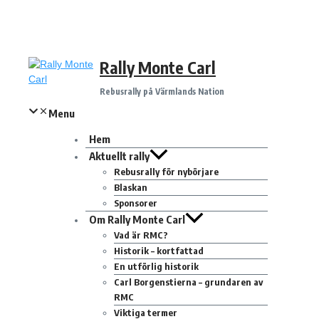
Hoppa
Rally Monte Carl
till
innehåll
Rebusrally på Värmlands Nation
Menu
Hem
Aktuellt rally
Rebusrally för nybörjare
Blaskan
Sponsorer
Om Rally Monte Carl
Vad är RMC?
Historik – kortfattad
En utförlig historik
Carl Borgenstierna – grundaren av
RMC
Viktiga termer