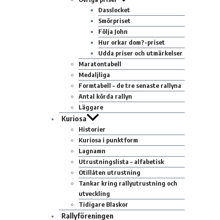
Dasslocket
Smörpriset
Följa John
Hur orkar dom?-priset
Udda priser och utmärkelser
Maratontabell
Medaljliga
Formtabell – de tre senaste rallyna
Antal körda rallyn
Läggare
Kuriosa
Historier
Kuriosa i punktform
Lagnamn
Utrustningslista – alfabetisk
Otillåten utrustning
Tankar kring rallyutrustning och
utveckling
Tidigare Blaskor
Rallyföreningen