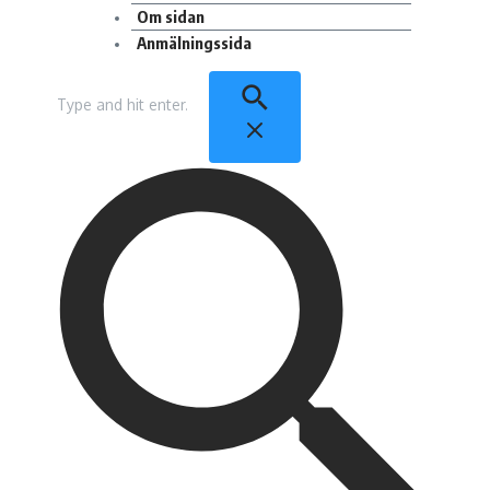
Om sidan
Anmälningssida
Sök
efter: