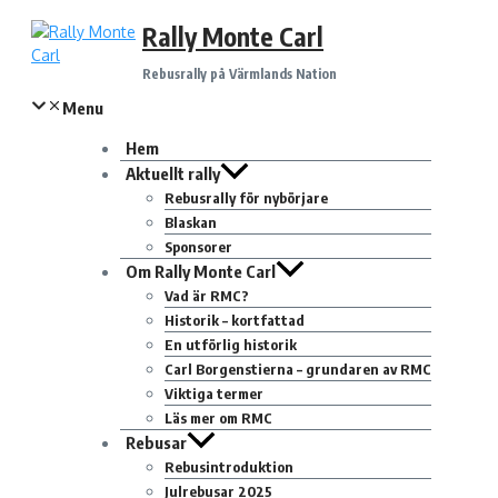
Hoppa
Rally Monte Carl
till
innehåll
Rebusrally på Värmlands Nation
Menu
Hem
Aktuellt rally
Rebusrally för nybörjare
Blaskan
Sponsorer
Om Rally Monte Carl
Vad är RMC?
Historik – kortfattad
En utförlig historik
Carl Borgenstierna – grundaren av RMC
Viktiga termer
Läs mer om RMC
Rebusar
Rebusintroduktion
Julrebusar 2025