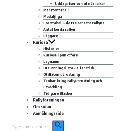
Udda priser och utmärkelser
Maratontabell
Medaljliga
Formtabell – de tre senaste rallyna
Antal körda rallyn
Läggare
Kuriosa
Historier
Kuriosa i punktform
Lagnamn
Utrustningslista – alfabetisk
Otillåten utrustning
Tankar kring rallyutrustning och
utveckling
Tidigare Blaskor
Rallyföreningen
Om sidan
Anmälningssida
Sök
efter: