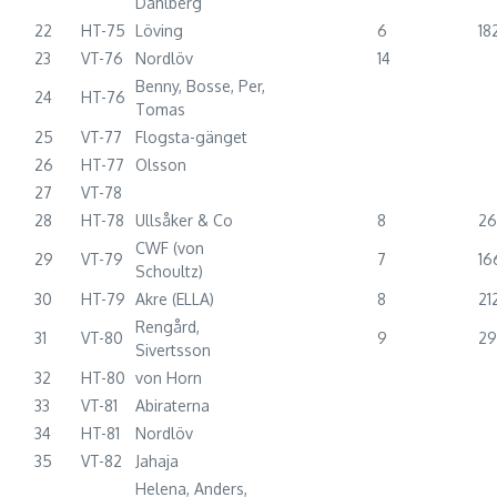
Dahlberg
22
HT-75
Löving
6
18
23
VT-76
Nordlöv
14
Benny, Bosse, Per,
24
HT-76
Tomas
25
VT-77
Flogsta-gänget
26
HT-77
Olsson
27
VT-78
28
HT-78
Ullsåker & Co
8
2
CWF (von
29
VT-79
7
16
Schoultz)
30
HT-79
Akre (ELLA)
8
21
Rengård,
31
VT-80
9
2
Sivertsson
32
HT-80
von Horn
33
VT-81
Abiraterna
34
HT-81
Nordlöv
35
VT-82
Jahaja
Helena, Anders,