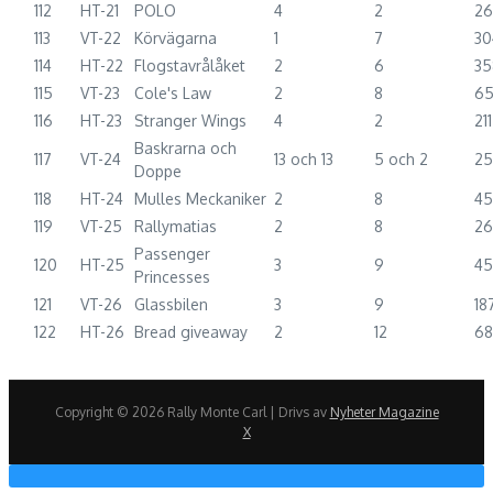
112
HT-21
POLO
4
2
2
113
VT-22
Körvägarna
1
7
30
114
HT-22
Flogstavrålåket
2
6
35
115
VT-23
Cole's Law
2
8
6
116
HT-23
Stranger Wings
4
2
211
Baskrarna och
117
VT-24
13 och 13
5 och 2
25
Doppe
118
HT-24
Mulles Meckaniker
2
8
45
119
VT-25
Rallymatias
2
8
2
Passenger
120
HT-25
3
9
45
Princesses
121
VT-26
Glassbilen
3
9
18
122
HT-26
Bread giveaway
2
12
6
Copyright © 2026 Rally Monte Carl | Drivs av
Nyheter Magazine
X