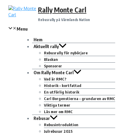
Hoppa
Rally Monte Carl
till
innehåll
Rebusrally på Värmlands Nation
Menu
Hem
Aktuellt rally
Rebusrally för nybörjare
Blaskan
Sponsorer
Om Rally Monte Carl
Vad är RMC?
Historik – kortfattad
En utförlig historik
Carl Borgenstierna – grundaren av RMC
Viktiga termer
Läs mer om RMC
Rebusar
Rebusintroduktion
Julrebusar 2025