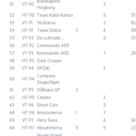
Kunskapens
51
VT-90
2
Högborg
52
HT-90
Team Kalle Kanon
5
51
53
VT-91
Stollarna
2
16
54
HT-91
Team Disträ
3
4
31
55
VT-92
De Luttrade...
5
35
56
HT-92
Commando 600
57
VT-93
Kommando 600
7
28
58
HT-93
Dale Cooper
59
VT-94
SPÖA!
3
Company
60
HT-94
Segertåget
61
VT-95
Flåklypa GP
2
62
HT-95
Cellma
3
63
VT-96
Short Cuts
5
64
HT-96
Amazonerna
1
7
65
VT-97
Heta Svea
4
34
66
HT-97
Hirsutisterna
5
5
22
Huven bland