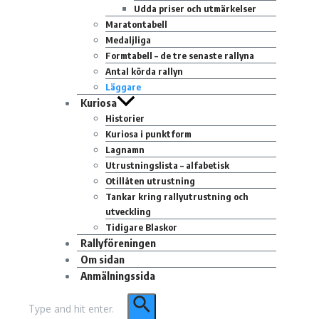
Udda priser och utmärkelser
Maratontabell
Medaljliga
Formtabell – de tre senaste rallyna
Antal körda rallyn
Läggare
Kuriosa
Historier
Kuriosa i punktform
Lagnamn
Utrustningslista – alfabetisk
Otillåten utrustning
Tankar kring rallyutrustning och
utveckling
Tidigare Blaskor
Rallyföreningen
Om sidan
Anmälningssida
Sök
efter: