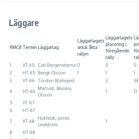
Läggare
Läggarlagets
Lä
Läggarlagets
placering i
pri
RMC#
Termin
Läggarlag
antal åkta
föregående
fö
rallyn
rally
ral
1
VT-65
Carl Borgenstierna
0
0
0
2
HT-65
Bengt Olsson
1
1
1
3
VT-66
Torsten Blomqvist
2
34
Martvall, Abolins,
4
HT-66
1
13
Olsson
5
VT-67
6
HT-67
Huitfeldt, Jorner,
7
VT-68
1
Lindström
8
HT-68