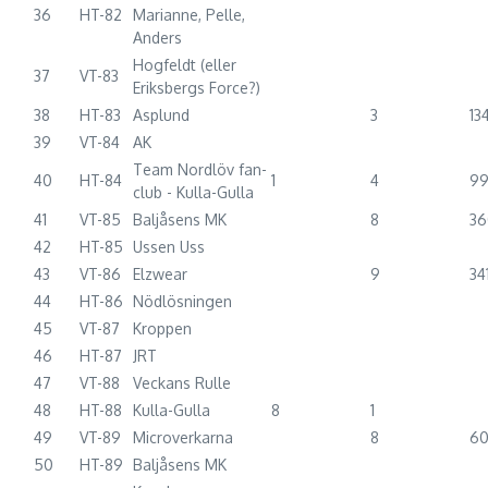
36
HT-82
Marianne, Pelle,
Anders
Hogfeldt (eller
37
VT-83
Eriksbergs Force?)
38
HT-83
Asplund
3
13
39
VT-84
AK
Team Nordlöv fan-
40
HT-84
1
4
9
club - Kulla-Gulla
41
VT-85
Baljåsens MK
8
36
42
HT-85
Ussen Uss
43
VT-86
Elzwear
9
34
44
HT-86
Nödlösningen
45
VT-87
Kroppen
46
HT-87
JRT
47
VT-88
Veckans Rulle
48
HT-88
Kulla-Gulla
8
1
49
VT-89
Microverkarna
8
6
50
HT-89
Baljåsens MK