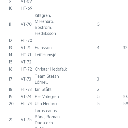
9
VT-69
10
HT-69
Kihlgren,
M Henbro,
11
VT-70
5
Boström,
Fredriksson
12
HT-70
13
VT-71
Fransson
4
32
14
HT-71
Leif Humsjö
15
VT-72
16
HT-72
Christer Hedefalk
Team Stefan
17
VT-73
3
Lörnell
18
HT-73
Jan Ståhl
2
19
VT-74
Per Valegren
5
10
20
HT-74
Ulla Henbro
5
5
Larus canus -
Böna, Boman,
21
VT-75
Daga och