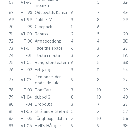
67
VT-98
5
32
molnen
68
HT-98
Oddevolds Kansli
6
7
43
69
VT-99
Dubbel-V
3
8
2
70
HT-99
Gladpack
1
6
71
VT-00
Rebuss
2
5
2
72
HT-00
Armageddonz
4
4
38
73
VT-01
Face the space
6
3
28
74
HT-01
Platta i matta
3
2
19
75
VT-02
Bengtsforsteatern
6
5
33
76
HT-02
Fetgänget
3
11
54
Den onde, den
77
VT-03
9
8
27
gode, de fula
78
HT-03
TomCats
3
10
29
79
VT-04
dubbelG
8
10
40
80
HT-04
Dropouts
3
7
28
81
VT-05
Strålande, Stefan!
5
2
57
82
HT-05
Långt upp i dalen
2
10
56
83
VT-06
Hell's Hångels
9
9
38