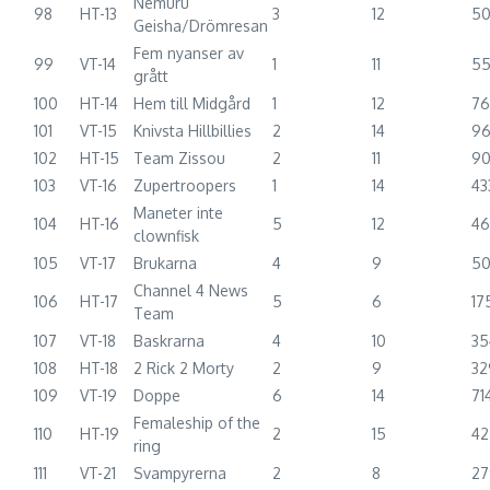
Nemuru
98
HT-13
3
12
5
Geisha/Drömresan
Fem nyanser av
99
VT-14
1
11
55
grått
100
HT-14
Hem till Midgård
1
12
76
101
VT-15
Knivsta Hillbillies
2
14
9
102
HT-15
Team Zissou
2
11
90
103
VT-16
Zupertroopers
1
14
43
Maneter inte
104
HT-16
5
12
46
clownfisk
105
VT-17
Brukarna
4
9
5
Channel 4 News
106
HT-17
5
6
17
Team
107
VT-18
Baskrarna
4
10
35
108
HT-18
2 Rick 2 Morty
2
9
32
109
VT-19
Doppe
6
14
71
Femaleship of the
110
HT-19
2
15
42
ring
111
VT-21
Svampyrerna
2
8
27