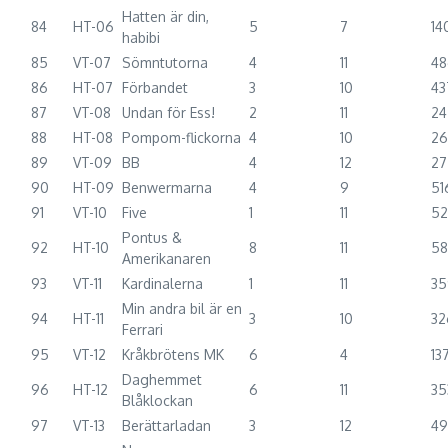
Hatten är din,
84
HT-06
5
7
14
habibi
85
VT-07
Sömntutorna
4
11
48
86
HT-07
Förbandet
3
10
43
87
VT-08
Undan för Ess!
2
11
24
88
HT-08
Pompom-flickorna
4
10
2
89
VT-09
BB
4
12
27
90
HT-09
Benwermarna
4
9
51
91
VT-10
Five
1
11
5
Pontus &
92
HT-10
8
11
5
Amerikanaren
93
VT-11
Kardinalerna
1
11
35
Min andra bil är en
94
HT-11
3
10
32
Ferrari
95
VT-12
Kråkbrötens MK
6
4
13
Daghemmet
96
HT-12
6
11
35
Blåklockan
97
VT-13
Berättarladan
3
12
49