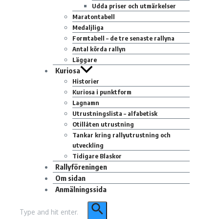
Udda priser och utmärkelser
Maratontabell
Medaljliga
Formtabell – de tre senaste rallyna
Antal körda rallyn
Läggare
Kuriosa
Historier
Kuriosa i punktform
Lagnamn
Utrustningslista – alfabetisk
Otillåten utrustning
Tankar kring rallyutrustning och
utveckling
Tidigare Blaskor
Rallyföreningen
Om sidan
Anmälningssida
Sök
efter: