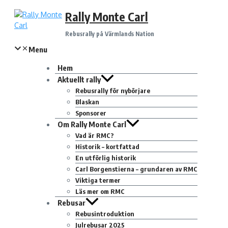
Hoppa
Rally Monte Carl
till
innehåll
Rebusrally på Värmlands Nation
Menu
Hem
Aktuellt rally
Rebusrally för nybörjare
Blaskan
Sponsorer
Om Rally Monte Carl
Vad är RMC?
Historik – kortfattad
En utförlig historik
Carl Borgenstierna – grundaren av RMC
Viktiga termer
Läs mer om RMC
Rebusar
Rebusintroduktion
Julrebusar 2025