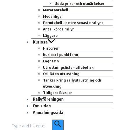
Udda priser och utmärkelser
Maratontabell
Medaljliga
Formtabell – de tre senaste rallyna
Antal körda rallyn
Läggare
Kuriosa
Historier
Kuriosa i punktform
Lagnamn
Utrustningslista – alfabetisk
Otillåten utrustning
Tankar kring rallyutrustning och
utveckling
Tidigare Blaskor
Rallyföreningen
Om sidan
Anmälningssida
Sök
efter: