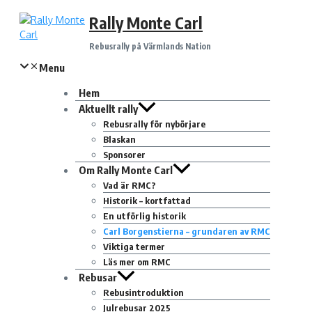
Hoppa
Rally Monte Carl
till
innehåll
Rebusrally på Värmlands Nation
Menu
Hem
Aktuellt rally
Rebusrally för nybörjare
Blaskan
Sponsorer
Om Rally Monte Carl
Vad är RMC?
Historik – kortfattad
En utförlig historik
Carl Borgenstierna – grundaren av RMC
Viktiga termer
Läs mer om RMC
Rebusar
Rebusintroduktion
Julrebusar 2025