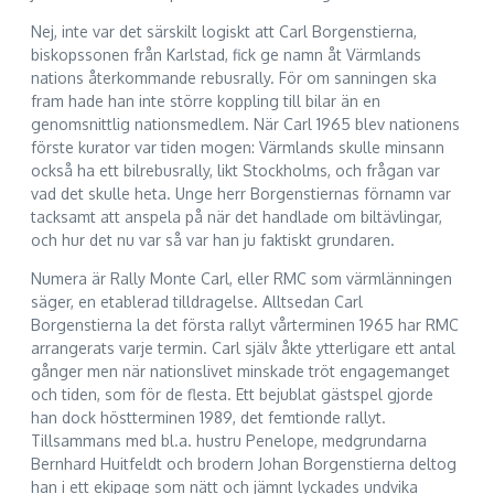
Nej, inte var det särskilt logiskt att Carl Borgenstierna,
biskopssonen från Karlstad, fick ge namn åt Värmlands
nations återkommande rebusrally. För om sanningen ska
fram hade han inte större koppling till bilar än en
genomsnittlig nationsmedlem. När Carl 1965 blev nationens
förste kurator var tiden mogen: Värmlands skulle minsann
också ha ett bilrebusrally, likt Stockholms, och frågan var
vad det skulle heta. Unge herr Borgenstiernas förnamn var
tacksamt att anspela på när det handlade om biltävlingar,
och hur det nu var så var han ju faktiskt grundaren.
Numera är Rally Monte Carl, eller RMC som värmlänningen
säger, en etablerad tilldragelse. Alltsedan Carl
Borgenstierna la det första rallyt vårterminen 1965 har RMC
arrangerats varje termin. Carl själv åkte ytterligare ett antal
gånger men när nationslivet minskade tröt engagemanget
och tiden, som för de flesta. Ett bejublat gästspel gjorde
han dock höstterminen 1989, det femtionde rallyt.
Tillsammans med bl.a. hustru Penelope, medgrundarna
Bernhard Huitfeldt och brodern Johan Borgenstierna deltog
han i ett ekipage som nätt och jämnt lyckades undvika