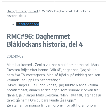
Hem
/
Uncategorized
/
RMC#96: Daghemmet Blåklockans
historia, del 4
Uncategorized
RMC#96: Daghemmet
Blåklockans historia, del 4
2012-10-02
Mars har kommit. Zenita vattnar plastblommorna och Mats
Ekestam följer efter henne. ”Alltså”, säger han, ”jag skulle
bara fixa TV-mottagaren. Men så bjöd ni på middag och sen
vaknade jag upp i en patientsäng?”
”Mmm, säger Gula Blend-Zenita, ”jag brukar blanda Valium i
potatismoset, annars är det ingen som somnar klockan tre.”
”Jahaja, ja…” säger Mats Ekestam. ”Men i alla fall, jag hade ju
tänkt gå hem? Om du bara kunde låsa upp?”
Zenita har för många fimpar i öronen för att höra honom