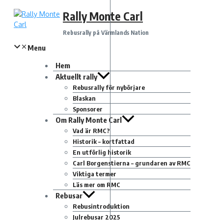
Hoppa
Rally Monte Carl
till
innehåll
Rebusrally på Värmlands Nation
Menu
Hem
Aktuellt rally
Rebusrally för nybörjare
Blaskan
Sponsorer
Om Rally Monte Carl
Vad är RMC?
Historik – kortfattad
En utförlig historik
Carl Borgenstierna – grundaren av RMC
Viktiga termer
Läs mer om RMC
Rebusar
Rebusintroduktion
Julrebusar 2025