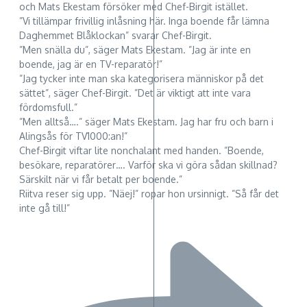
och Mats Ekestam försöker med Chef-Birgit istället.
”Vi tillämpar frivillig inlåsning här. Inga boende får lämna
Daghemmet Blåklockan” svarar Chef-Birgit.
”Men snälla du”, säger Mats Ekestam. ”Jag är inte en
boende, jag är en TV-reparatör!”
”Jag tycker inte man ska kategorisera människor på det
sättet”, säger Chef-Birgit. ”Det är viktigt att inte vara
fördomsfull.”
”Men alltså….” säger Mats Ekestam. Jag har fru och barn i
Alingsås för TV1000:an!”
Chef-Birgit viftar lite nonchalant med handen. ”Boende,
besökare, reparatörer…. Varför ska vi göra sådan skillnad?
Särskilt när vi får betalt per boende.”
Riitva reser sig upp. ”Näej!” ropar hon ursinnigt. ”Så får det
inte gå till!”