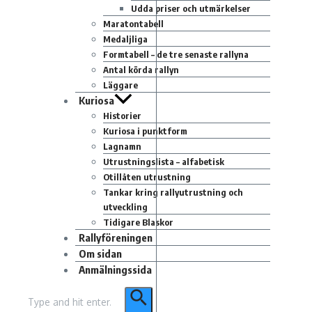
Udda priser och utmärkelser
Maratontabell
Medaljliga
Formtabell – de tre senaste rallyna
Antal körda rallyn
Läggare
Kuriosa
Historier
Kuriosa i punktform
Lagnamn
Utrustningslista – alfabetisk
Otillåten utrustning
Tankar kring rallyutrustning och
utveckling
Tidigare Blaskor
Rallyföreningen
Om sidan
Anmälningssida
Sök
efter: