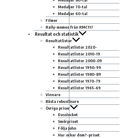
Medaljer 80-tal
Medaljer 70-tal
Medaljer 60-tal
Filmer
Rally-memes från RMC117
Resultat och statistik
Resultatlistor
Resultatlistor 2020-
Resultatlistor 2010-19
Resultatlistor 2000-09
Resultatlistor 1990-99
Resultatlistor 1980-89
Resultatlistor 1970-79
Resultatlistor 1965-69
Vinnare
Bästa rebuslösare
Övriga priser
Dasslocket
Smörpriset
Följa John
Hur orkar dom?-priset