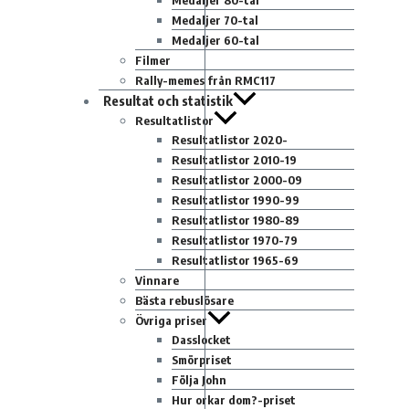
Medaljer 80-tal
Medaljer 70-tal
Medaljer 60-tal
Filmer
Rally-memes från RMC117
Resultat och statistik
Resultatlistor
Resultatlistor 2020-
Resultatlistor 2010-19
Resultatlistor 2000-09
Resultatlistor 1990-99
Resultatlistor 1980-89
Resultatlistor 1970-79
Resultatlistor 1965-69
Vinnare
Bästa rebuslösare
Övriga priser
Dasslocket
Smörpriset
Följa John
Hur orkar dom?-priset