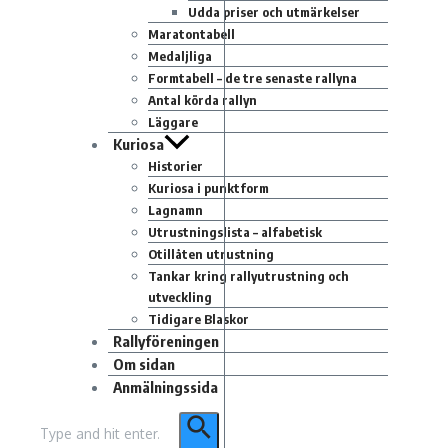
Udda priser och utmärkelser
Maratontabell
Medaljliga
Formtabell – de tre senaste rallyna
Antal körda rallyn
Läggare
Kuriosa
Historier
Kuriosa i punktform
Lagnamn
Utrustningslista – alfabetisk
Otillåten utrustning
Tankar kring rallyutrustning och
utveckling
Tidigare Blaskor
Rallyföreningen
Om sidan
Anmälningssida
Sök
efter: