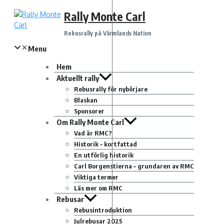
Hoppa
Rally Monte Carl
till
innehåll
Rebusrally på Värmlands Nation
Menu
Hem
Aktuellt rally
Rebusrally för nybörjare
Blaskan
Sponsorer
Om Rally Monte Carl
Vad är RMC?
Historik – kortfattad
En utförlig historik
Carl Borgenstierna – grundaren av RMC
Viktiga termer
Läs mer om RMC
Rebusar
Rebusintroduktion
Julrebusar 2025