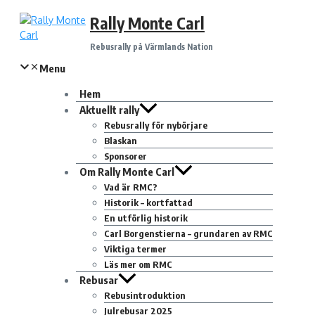
Hoppa
Rally Monte Carl
till
innehåll
Rebusrally på Värmlands Nation
Menu
Hem
Aktuellt rally
Rebusrally för nybörjare
Blaskan
Sponsorer
Om Rally Monte Carl
Vad är RMC?
Historik – kortfattad
En utförlig historik
Carl Borgenstierna – grundaren av RMC
Viktiga termer
Läs mer om RMC
Rebusar
Rebusintroduktion
Julrebusar 2025