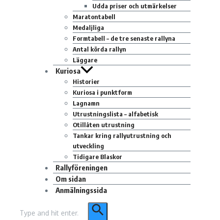
Udda priser och utmärkelser
Maratontabell
Medaljliga
Formtabell – de tre senaste rallyna
Antal körda rallyn
Läggare
Kuriosa
Historier
Kuriosa i punktform
Lagnamn
Utrustningslista – alfabetisk
Otillåten utrustning
Tankar kring rallyutrustning och
utveckling
Tidigare Blaskor
Rallyföreningen
Om sidan
Anmälningssida
Sök
efter: