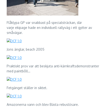
Flåklypa GP var snabbast på specialsträckan, där
varje ekipage hade en individuell rallyväg i ett gytter av
småvägar.
Jons änglar, beach 2005
Praktiskt prov var att beskjuta anti-kärnkraftsdemonstranter
med paintbôll…
Fetgänget ställer in siktet.
Amazonerna vann och blev Bästa rebuslösare.