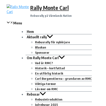
Hoppa
Rally Monte Carl
till
innehåll
Rebusrally på Värmlands Nation
Menu
Hem
Aktuellt rally
Rebusrally för nybörjare
Blaskan
Sponsorer
Om Rally Monte Carl
Vad är RMC?
Historik – kortfattad
En utförlig historik
Carl Borgenstierna – grundaren av RMC
Viktiga termer
Läs mer om RMC
Rebusar
Rebusintroduktion
Julrebusar 2025