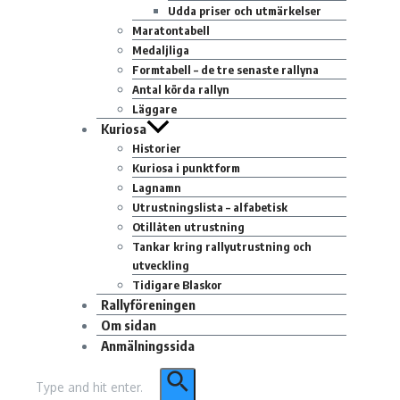
Udda priser och utmärkelser
Maratontabell
Medaljliga
Formtabell – de tre senaste rallyna
Antal körda rallyn
Läggare
Kuriosa
Historier
Kuriosa i punktform
Lagnamn
Utrustningslista – alfabetisk
Otillåten utrustning
Tankar kring rallyutrustning och
utveckling
Tidigare Blaskor
Rallyföreningen
Om sidan
Anmälningssida
Sök
efter: