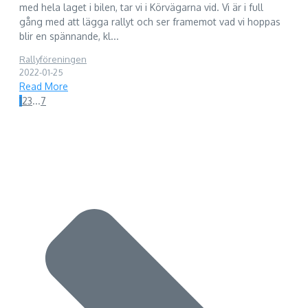
med hela laget i bilen, tar vi i Körvägarna vid. Vi är i full
gång med att lägga rallyt och ser framemot vad vi hoppas
blir en spännande, kl...
Rallyföreningen
2022-01-25
Read More
1
2
3
...
7