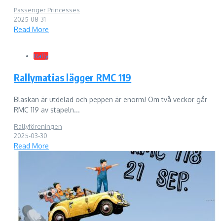
Passenger Princesses
2025-08-31
Read More
Rally
Rallymatias lägger RMC 119
Blaskan är utdelad och peppen är enorm! Om två veckor går
RMC 119 av stapeln...
Rallyföreningen
2025-03-30
Read More