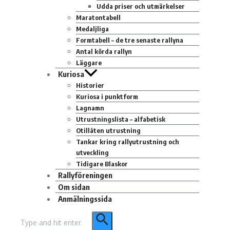
Udda priser och utmärkelser
Maratontabell
Medaljliga
Formtabell – de tre senaste rallyna
Antal körda rallyn
Läggare
Kuriosa
Historier
Kuriosa i punktform
Lagnamn
Utrustningslista – alfabetisk
Otillåten utrustning
Tankar kring rallyutrustning och
utveckling
Tidigare Blaskor
Rallyföreningen
Om sidan
Anmälningssida
Sök
efter: