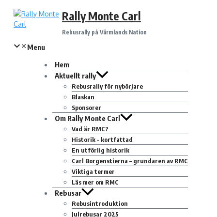
Hoppa
Rally Monte Carl
till
innehåll
Rebusrally på Värmlands Nation
Menu
Hem
Aktuellt rally
Rebusrally för nybörjare
Blaskan
Sponsorer
Om Rally Monte Carl
Vad är RMC?
Historik – kortfattad
En utförlig historik
Carl Borgenstierna – grundaren av RMC
Viktiga termer
Läs mer om RMC
Rebusar
Rebusintroduktion
Julrebusar 2025