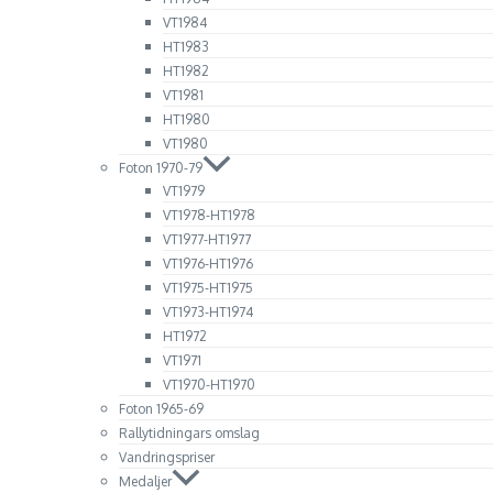
VT1984
HT1983
HT1982
VT1981
HT1980
VT1980
Foton 1970-79
VT1979
VT1978-HT1978
VT1977-HT1977
VT1976-HT1976
VT1975-HT1975
VT1973-HT1974
HT1972
VT1971
VT1970-HT1970
Foton 1965-69
Rallytidningars omslag
Vandringspriser
Medaljer