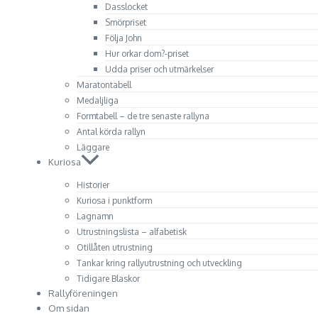
Dasslocket
Smörpriset
Följa John
Hur orkar dom?-priset
Udda priser och utmärkelser
Maratontabell
Medaljliga
Formtabell – de tre senaste rallyna
Antal körda rallyn
Läggare
Kuriosa
Historier
Kuriosa i punktform
Lagnamn
Utrustningslista – alfabetisk
Otillåten utrustning
Tankar kring rallyutrustning och utveckling
Tidigare Blaskor
Rallyföreningen
Om sidan