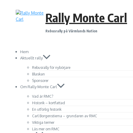
Hoppa
till
Rally Monte Carl
innehåll
Rebusrally på Värmlands Nation
Hem
Aktuellt rally
Rebusrally för nybörjare
Blaskan
Sponsorer
Om Rally Monte Carl
Vad är RMC?
Historik – kortfattad
En utförlig historik
Carl Borgenstierna – grundaren av RMC
Viktiga termer
Läs mer om RMC