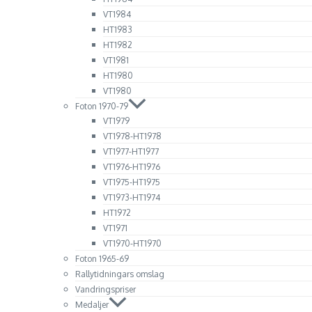
VT1984
HT1983
HT1982
VT1981
HT1980
VT1980
Foton 1970-79
VT1979
VT1978-HT1978
VT1977-HT1977
VT1976-HT1976
VT1975-HT1975
VT1973-HT1974
HT1972
VT1971
VT1970-HT1970
Foton 1965-69
Rallytidningars omslag
Vandringspriser
Medaljer