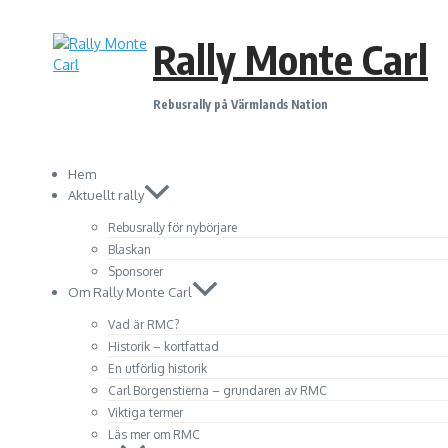
Hoppa
till
Rally Monte Carl
innehåll
Rebusrally på Värmlands Nation
Hem
Aktuellt rally
Rebusrally för nybörjare
Blaskan
Sponsorer
Om Rally Monte Carl
Vad är RMC?
Historik – kortfattad
En utförlig historik
Carl Borgenstierna – grundaren av RMC
Viktiga termer
Läs mer om RMC