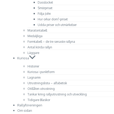
Dasslocket
Smörpriset
Följa John
Hur orkar dom?-priset
Udda priser och utmärkelser
Maratontabell
Medaljliga
Formtabell – de tre senaste rallyna
Antal körda rallyn
Läggare
Kuriosa
Historier
Kuriosa i punktform
Lagnamn
Utrustningslista – alfabetisk
Otillåten utrustning
Tankar kring rallyutrustning och utveckling
Tidigare Blaskor
Rallyföreningen
Om sidan